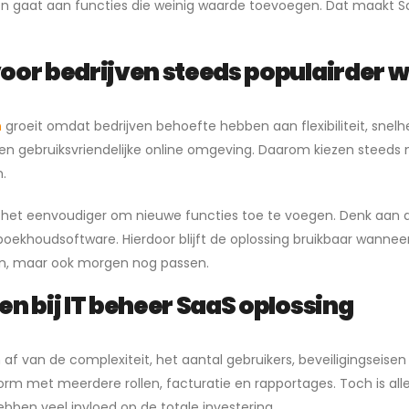
loren gaat aan functies die weinig waarde toevoegen. Dat maakt 
or bedrijven steeds populairder w
n
groeit omdat bedrijven behoefte hebben aan flexibiliteit, snel
en gebruiksvriendelijke online omgeving. Daarom kiezen steeds
.
et eenvoudiger om nieuwe functies toe te voegen. Denk aan d
khoudsoftware. Hierdoor blijft de oplossing bruikbaar wanneer j
en, maar ook morgen nog passen.
 bij IT beheer SaaS oplossing
af van de complexiteit, het aantal gebruikers, beveiligingseis
rm met meerdere rollen, facturatie en rapportages. Toch is allee
bben veel invloed op de totale investering.