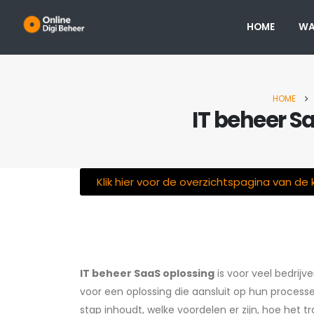
HOME
WA
HOME
IT beheer S
Klik hier voor de overzichtspagina van de
Single Post
IT beheer SaaS oplossing
is voor veel bedrijv
voor een oplossing die aansluit op hun processen
stap inhoudt, welke voordelen er zijn, hoe het t