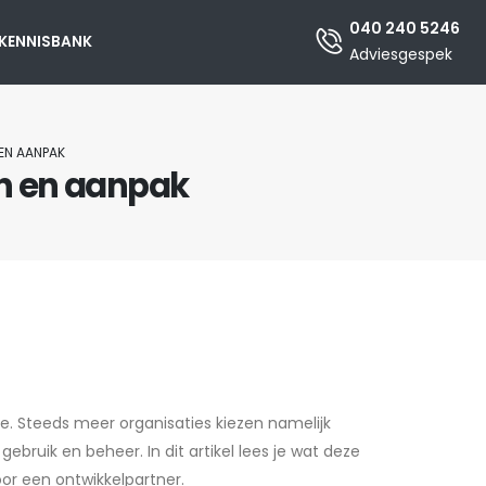
040 240 5246
KENNISBANK
Adviesgespek
 EN AANPAK
en en aanpak
re. Steeds meer organisaties kiezen namelijk
bruik en beheer. In dit artikel lees je wat deze
oor een ontwikkelpartner.