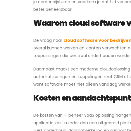
je eerder bijsturen en voorkom je dat tijd ver
beter beheersbaar.
Waarom cloud software vo
De vraag naar
cloud software voor bedrijve
overal kunnen werken en klanten verwachten e
toepassingen die centraal onderhouden worden
Daarnaast maakt een moderne cloudoplossing h
automatiseringen en koppelingen met CRM of boe
want software moet niet alleen vandaag werk
Kosten en aandachtspunten
De kosten van IT beheer SaaS oplossing hangen 
applicatie kost minder dan een uitgebreid platfo
Juist onderhoud, doorontwikkeling en support he