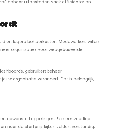
SaaS beheer uitbesteden vaak efficiënter en
ordt
heid en lagere beheerkosten. Medewerkers willen
 meer organisaties voor webgebaseerde
ashboards, gebruikersbeheer,
ouw organisatie verandert. Dat is belangrijk,
en en gewenste koppelingen. Een eenvoudige
n naar de startprijs kijken zelden verstandig.