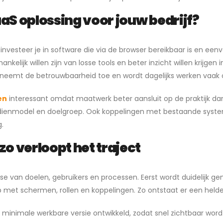
aS oplossing voor jouw bedrijf?
nvesteer je in software die via de browser bereikbaar is en eenvou
ankelijk willen zijn van losse tools en beter inzicht willen krijge
neemt de betrouwbaarheid toe en wordt dagelijks werken vaak ov
en
interessant omdat maatwerk beter aansluit op de praktijk da
erdienmodel en doelgroep. Ook koppelingen met bestaande syste
g.
o verloopt het traject
se van doelen, gebruikers en processen. Eerst wordt duidelijk
 met schermen, rollen en koppelingen. Zo ontstaat er een heldere
 minimale werkbare versie ontwikkeld, zodat snel zichtbaar word