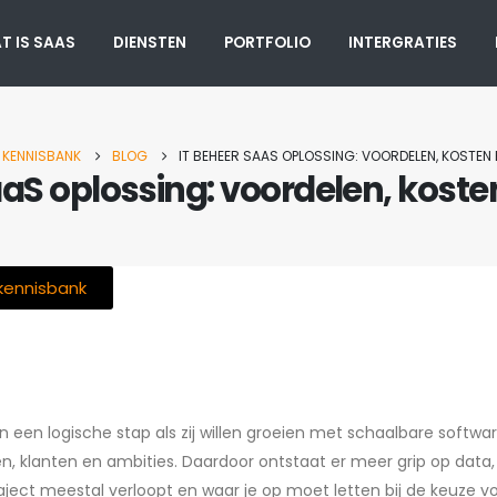
T IS SAAS
DIENSTEN
PORTFOLIO
INTERGRATIES
KENNISBANK
BLOG
IT BEHEER SAAS OPLOSSING: VOORDELEN, KOSTEN
aaS oplossing: voordelen, kost
 kennisbank
en een logische stap als zij willen groeien met schaalbare softwa
, klanten en ambities. Daardoor ontstaat er meer grip op data, ge
raject meestal verloopt en waar je op moet letten bij de keuze v