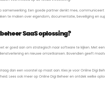
 op samenwerking. Een goede partner denkt mee, communiceert h
raken te maken over eigendom, documentatie, beveiliging en sup
T beheer SaaS oplossing?
 doet er goed aan om strategisch naar software te kijken. Met e
e dienstverlening en nieuwe omzetkansen. Bovendien geeft maatw
 Vraag dan een voorstel op maat aan. Kies je voor Online Digi Be
eid. Lees ook meer op Online Digi Beheer en ontdek welke oploss