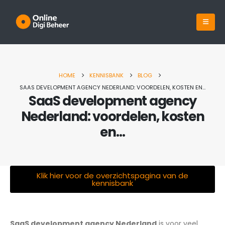
HOME
KENNISBANK
BLOG
SAAS DEVELOPMENT AGENCY NEDERLAND: VOORDELEN, KOSTEN EN…
SaaS development agency
Nederland: voordelen, kosten
en…
Klik hier voor de overzichtspagina van de
kennisbank
Single Post
SaaS development agency Nederland
is voor veel