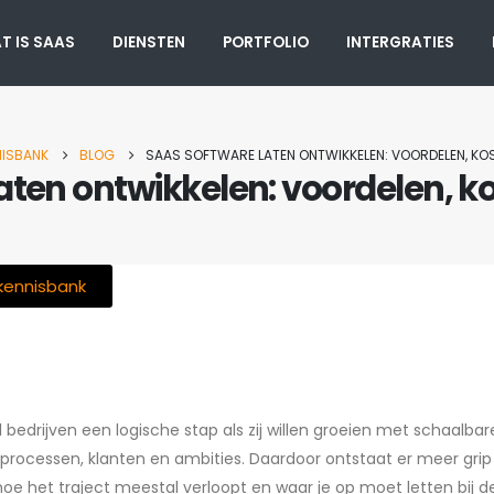
T IS SAAS
DIENSTEN
PORTFOLIO
INTERGRATIES
NISBANK
BLOG
SAAS SOFTWARE LATEN ONTWIKKELEN: VOORDELEN, KO
aten ontwikkelen: voordelen, 
 kennisbank
l bedrijven een logische stap als zij willen groeien met schaalba
processen, klanten en ambities. Daardoor ontstaat er meer grip op
 hoe het traject meestal verloopt en waar je op moet letten bij 