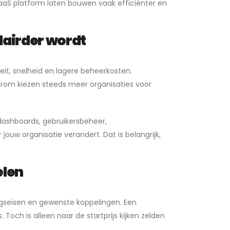
SaaS platform laten bouwen vaak efficiënter en
airder wordt
eit, snelheid en lagere beheerkosten.
arom kiezen steeds meer organisaties voor
ashboards, gebruikersbeheer,
ouw organisatie verandert. Dat is belangrijk,
elen
ingseisen en gewenste koppelingen. Een
och is alleen naar de startprijs kijken zelden