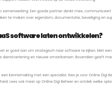
 op samenwerking. Een goede partner denkt mee, communiceert h
raken te maken over eigendom, documentatie, beveiliging en sup
aaS software laten ontwikkelen?
 doet er goed aan om strategisch naar software te kijken. Met e
ere dienstverlening en nieuwe omzetkansen. Bovendien geeft maa
n een kennismaking met een specialist. Kies je voor Online Digi 
eid. Lees ook meer op Online Digi Beheer en ontdek welke oploss