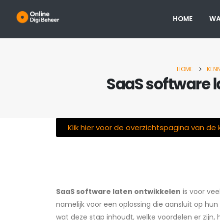
HOME
WA
HOME
KEN
SaaS software l
Klik hier voor de overzichtspagina van de
Single Post
SaaS software laten ontwikkelen
is voor vee
namelijk voor een oplossing die aansluit op hun 
wat deze stap inhoudt, welke voordelen er zijn,