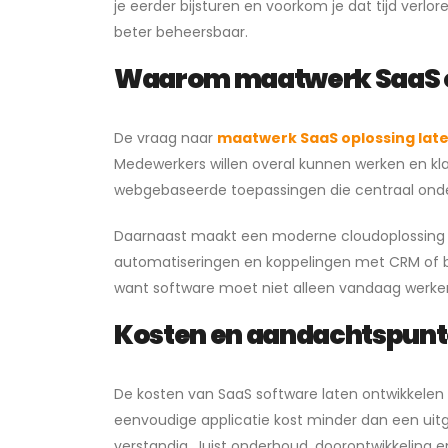
je eerder bijsturen en voorkom je dat tijd ver
beter beheersbaar.
Waarom maatwerk SaaS op
De vraag naar
maatwerk SaaS oplossing lat
Medewerkers willen overal kunnen werken en kl
webgebaseerde toepassingen die centraal ond
Daarnaast maakt een moderne cloudoplossing h
automatiseringen en koppelingen met CRM of boe
want software moet niet alleen vandaag werk
Kosten en aandachtspunte
De kosten van SaaS software laten ontwikkelen 
eenvoudige applicatie kost minder dan een uitge
verstandig. Juist onderhoud, doorontwikkeling e