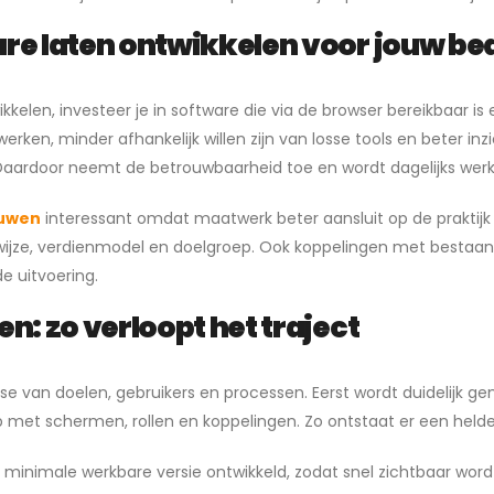
e laten ontwikkelen voor jouw bed
kelen, investeer je in software die via de browser bereikbaar is e
 werken, minder afhankelijk willen zijn van losse tools en beter inz
Daardoor neemt de betrouwbaarheid toe en wordt dagelijks werke
ouwen
interessant omdat maatwerk beter aansluit op de praktijk
kwijze, verdienmodel en doelgroep. Ook koppelingen met bestaan
e uitvoering.
n: zo verloopt het traject
se van doelen, gebruikers en processen. Eerst wordt duidelijk
 met schermen, rollen en koppelingen. Zo ontstaat er een heldere
 minimale werkbare versie ontwikkeld, zodat snel zichtbaar word