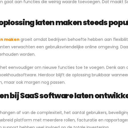
loren gaat aan functies die weinig waarde toevoegen. Dat maakt 
lossing laten maken steeds popul
en maken
groeit omdat bedrijven behoefte hebben aan flexibilit
anten verwachten een gebruiksvriendelijke online omgeving. Da
erhouden worden.
et eenvoudiger om nieuwe functies toe te voegen. Denk aan d
khoudsoftware. Hierdoor blijft de oplossing bruikbaar wanneer j
en, maar ook morgen nog passen.
n bij SaaS software laten ontwikk
hangen af van de complexiteit, het aantal gebruikers, beveilig
breid platform met meerdere rollen, facturatie en rapportages. T
n support hebben veel invloed op de totale investering.