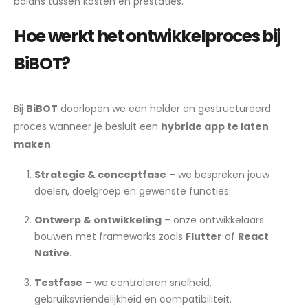
balans tussen kosten en prestaties.
Hoe werkt het ontwikkelproces bij
BiBOT?
Bij
BiBOT
doorlopen we een helder en gestructureerd
proces wanneer je besluit een
hybride app te laten
maken
:
Strategie & conceptfase
– we bespreken jouw
doelen, doelgroep en gewenste functies.
Ontwerp & ontwikkeling
– onze ontwikkelaars
bouwen met frameworks zoals
Flutter
of
React
Native
.
Testfase
– we controleren snelheid,
gebruiksvriendelijkheid en compatibiliteit.