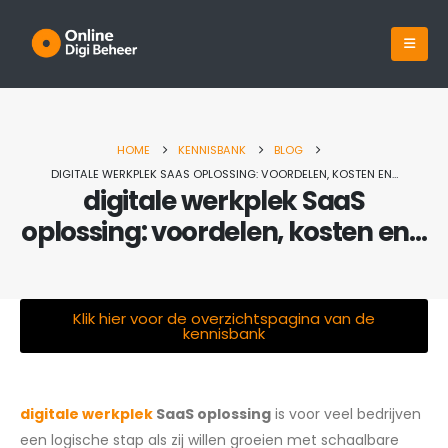
HOME
KENNISBANK
BLOG
DIGITALE WERKPLEK SAAS OPLOSSING: VOORDELEN, KOSTEN EN…
digitale werkplek SaaS
oplossing: voordelen, kosten en…
Klik hier voor de overzichtspagina van de
kennisbank
Single Post
digitale werkplek
SaaS oplossing
is voor veel bedrijven
een logische stap als zij willen groeien met schaalbare